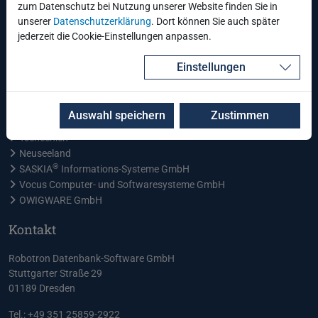
zum Datenschutz bei Nutzung unserer Website finden Sie in
Tag 2
unserer
Datenschutzerklärung
. Dort können Sie auch später
jederzeit die Cookie-Einstellungen anpassen.
Robotron Schulungszentrum (
Google Maps
)
Einstellungen
Unternehmen
Robotron - Hauptsitz
Auswahl speichern
Zustimmen
Schweiz
Tschechien
Neuseeland
®
SASKIA
Informations-Systeme GmbH
Vocus Computer- und Softwaresysteme GmbH
OWIGWARE GmbH
Kontakt
Robotron Datenbank-Software GmbH
Stuttgarter Straße 29
01189 Dresden
Tel.: +49 351 25859-2922